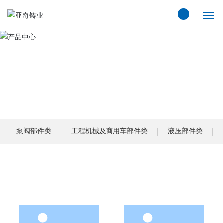
网站首页
关于亚奇
产品中心
产品展示
视频中心
泵阀部件类
工程机械及商用车部件类
液压部件类
流程服务
新闻动态
质量基础设施“一站式服务平台”