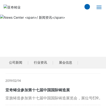
网站首页
关于亚奇
News Center
/ 新闻资讯
产品展示
视频中心
公司新闻
行业资讯
展会信息
流程服务
2019/02/14
新闻动态
亚奇铸业参加第十七届中国国际铸造展
质量基础设施“一站式服务平台”
亚旗铸造参加第十七届中国国际铸造展览会，展位号E39
6，全系列专用设备展区，欢迎各界莅临参观。